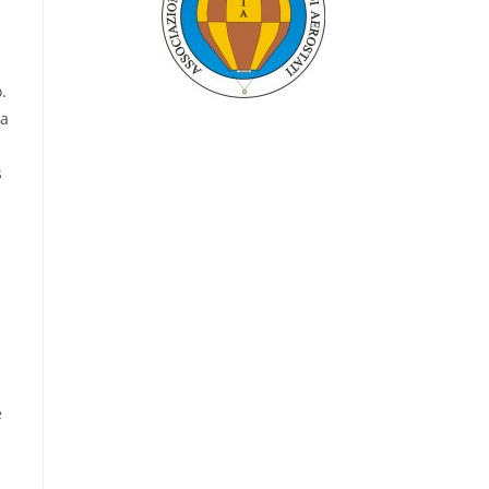
.
 a
s
e