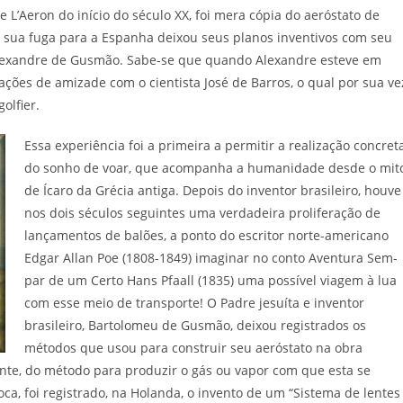
 L’Aeron do início do século XX, foi mera cópia do aeróstato de
sua fuga para a Espanha deixou seus planos inventivos com seu
 Alexandre de Gusmão. Sabe-se que quando Alexandre esteve em
lações de amizade com o cientista José de Barros, o qual por sua ve
olfier.
Essa experiência foi a primeira a permitir a realização concret
do sonho de voar, que acompanha a humanidade desde o mit
de Ícaro da Grécia antiga. Depois do inventor brasileiro, houve
nos dois séculos seguintes uma verdadeira proliferação de
lançamentos de balões, a ponto do escritor norte-americano
Edgar Allan Poe (1808-1849) imaginar no conto Aventura Sem-
par de um Certo Hans Pfaall (1835) uma possível viagem à lua
com esse meio de transporte! O Padre jesuíta e inventor
brasileiro, Bartolomeu de Gusmão, deixou registrados os
métodos que usou para construir seu aeróstato na obra
ante, do método para produzir o gás ou vapor com que esta se
ca, foi registrado, na Holanda, o invento de um “Sistema de lentes