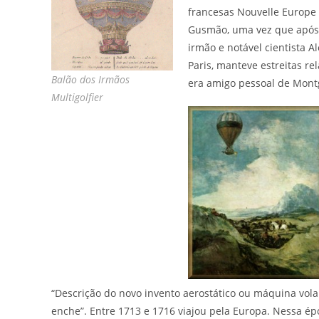
francesas Nouvelle Europe e
Gusmão, uma vez que após 
irmão e notável cientista
Paris, manteve estreitas re
Balão dos Irmãos
era amigo pessoal de Montg
Multigolfier
“Descrição do novo invento aerostático ou máquina vol
enche”. Entre 1713 e 1716 viajou pela Europa. Nessa épo