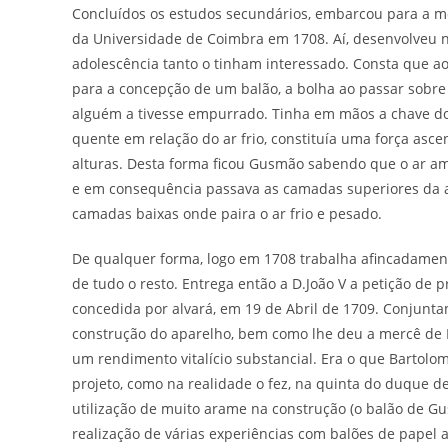
Concluídos os estudos secundários, embarcou para a m
da Universidade de Coimbra em 1708. Aí, desenvolveu 
adolescência tanto o tinham interessado. Consta que a
para a concepção de um balão, a bolha ao passar sobre u
alguém a tivesse empurrado. Tinha em mãos a chave do 
quente em relação do ar frio, constituía uma força ascen
alturas. Desta forma ficou Gusmão sabendo que o ar am
e em consequência passava as camadas superiores da a
camadas baixas onde paira o ar frio e pesado.
De qualquer forma, logo em 1708 trabalha afincadamen
de tudo o resto. Entrega então a D.João V a petição de p
concedida por alvará, em 19 de Abril de 1709. Conjunta
construção do aparelho, bem como lhe deu a mercê de
um rendimento vitalício substancial. Era o que Bartol
projeto, como na realidade o fez, na quinta do duque de
utilização de muito arame na construção (o balão de G
realização de várias experiências com balões de papel at