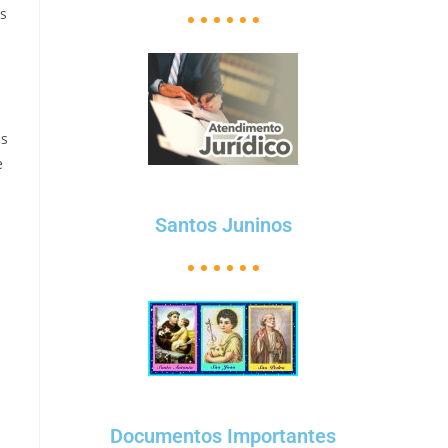
s
às
e
Santos Juninos
Documentos Importantes