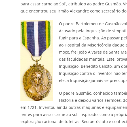
para assar carne ao Sol”, atribuído ao padre Gusmão. V
que encontrou seu irmão Alexandre como secretário do
O padre Bartolomeu de Gusmão volt
Acusado pela Inquisição de simpatiz
fugir para a Espanha. Ao passar pe
ao Hospital da Misericórdia daquela
moço, frei João Álvares de Santa Ma
das faculdades mentais. Este, prov
Inquisição. Benedito Calixto, um d
Inquisição contra o inventor não t
ele, a Inquisição jamais se preocup
O padre Gusmão, conhecido também 
História e deixou vários sermões, d
em 1721. Inventou ainda outras máquinas e equipament
lentes para assar carne ao sol, inspirado, como a próp
exploração racional de tufeiras. Seu aeróstato é conh