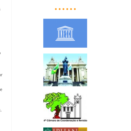
s
o
m
or
me
,