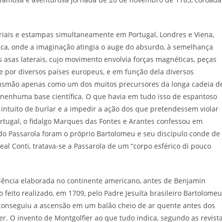
iais e estampas simultaneamente em Portugal, Londres e Viena,
ca, onde a imaginação atingia o auge do absurdo, à semelhança
 asas laterais, cujo movimento envolvia forças magnéticas, peças
e por diversos países europeus, e em função dela diversos
Gusmão apenas como um dos muitos precursores da longa cadeia d
 nenhuma base científica. O que havia em tudo isso de espantoso
 intuito de burlar e a impedir a ação dos que pretendessem violar
ugal, o fidalgo Marques das Fontes e Arantes confessou em
do Passarola foram o próprio Bartolomeu e seu discípulo conde de
al Conti, tratava-se a Passarola de um “corpo esférico di pouco
ciência elaborada no continente americano, antes de Benjamin
io feito realizado, em 1709, pelo Padre Jesuíta brasileiro Bartolomeu
onseguiu a ascensão em um balão cheio de ar quente antes dos
er. O invento de Montgolfier ao que tudo indica, segundo as revist