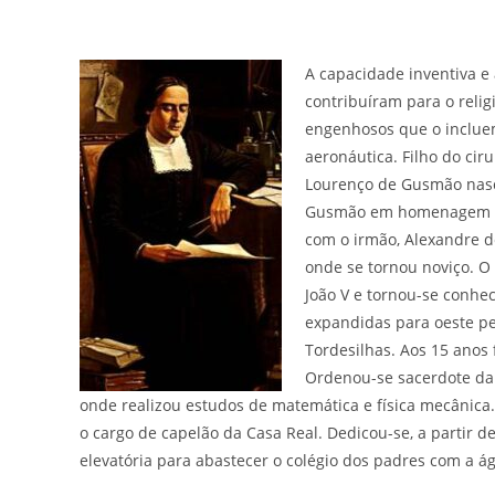
A capacidade inventiva e
contribuíram para o relig
engenhosos que o incluem
aeronáutica. Filho do ci
Lourenço de Gusmão nasc
Gusmão em homenagem ao p
com o irmão, Alexandre d
onde se tornou noviço. O 
João V e tornou-se conhec
expandidas para oeste pe
Tordesilhas. Aos 15 anos 
Ordenou-se sacerdote da
onde realizou estudos de matemática e física mecânica
o cargo de capelão da Casa Real. Dedicou-se, a partir d
elevatória para abastecer o colégio dos padres com a ág