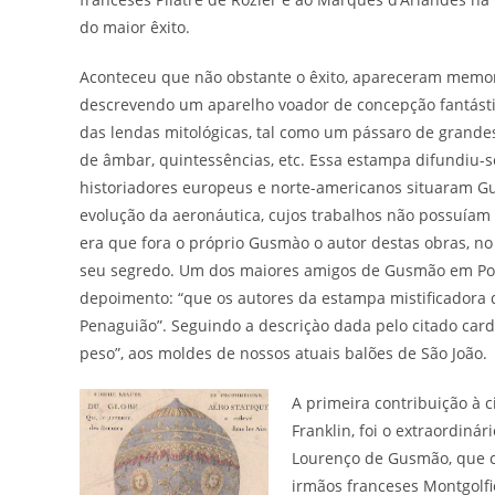
do maior êxito.
Aconteceu que não obstante o êxito, apareceram memor
descrevendo um aparelho voador de concepção fantásti
das lendas mitológicas, tal como um pássaro de grandes
de âmbar, quintessências, etc. Essa estampa difundiu-s
historiadores europeus e norte-americanos situaram 
evolução da aeronáutica, cujos trabalhos não possuíam
era que fora o próprio Gusmào o autor destas obras, no
seu segredo. Um dos maiores amigos de Gusmão em Port
depoimento: “que os autores da estampa mistificadora 
Penaguião”. Seguindo a descriçào dada pelo citado carde
peso”, aos moldes de nossos atuais balões de São João.
A primeira contribuição à 
Franklin, foi o extraordinár
Lourenço de Gusmão, que c
irmãos franceses Montgolfi