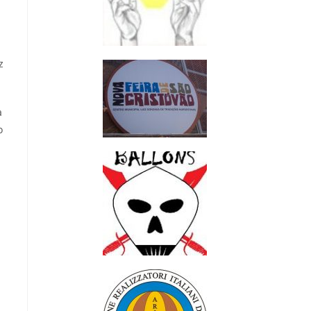
z
a
o