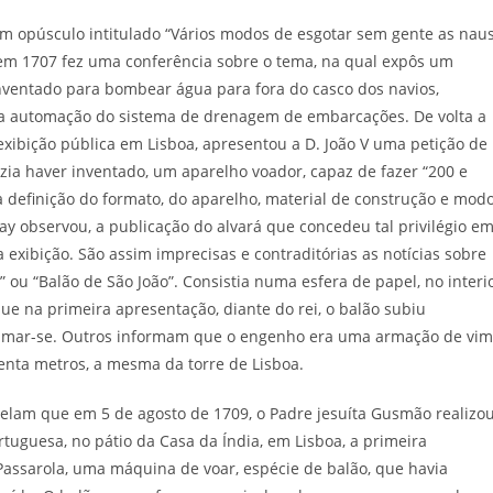
 opúsculo intitulado “Vários modos de esgotar sem gente as nau
em 1707 fez uma conferência sobre o tema, na qual expôs um
nventado para bombear água para fora do casco dos navios,
a automação do sistema de drenagem de embarcações. De volta a
exibição pública em Lisboa, apresentou a D. João V uma petição de
dizia haver inventado, um aparelho voador, capaz de fazer “200 e
a definição do formato, do aparelho, material de construção e mod
y observou, a publicação do alvará que concedeu tal privilégio e
da exibição. São assim imprecisas e contraditórias as notícias sobre
ou “Balão de São João”. Consistia numa esfera de papel, no interi
 na primeira apresentação, diante do rei, o balão subiu
ueimar-se. Outros informam que o engenho era uma armação de vi
enta metros, a mesma da torre de Lisboa.
elam que em 5 de agosto de 1709, o Padre jesuíta Gusmão realizou
rtuguesa, no pátio da Casa da Índia, em Lisboa, a primeira
assarola, uma máquina de voar, espécie de balão, que havia