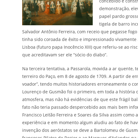
concebido e const
demonstração, ele
papel pardo grosso
tigela de barro i
Salvador Antônio Ferreira, com receio que pegasse fogo 
tinha sido coroada de êxito e impressionado vivamente
Lisboa (futuro papa Inocêncio XIII) que referiu-se ao ri
que acreditavam ser ele “sócio do diabo”.
Na terceira tentativa, a Passarola, movida a ar quente, t
terreiro do Paço, em 8 de agosto de 1709. A partir de e
voador”, tendo muitos historiadores erroneamente o co
Lourenço de Gusmão foi o primeiro, em toda a história 
atmosfera, mas não há evidências de que este frágil ba
fato não teria passado despercebido aos mais bem infor
Francisco Leitão Ferreira e Soares da Silva assim como a
experiência e em momento algum aludiu ao fato de have
invenção dos aeróstatos se deve a Bartolomeu de Gusm
franceses Pilatre de Rozier e ao Marques d’Arlandes n