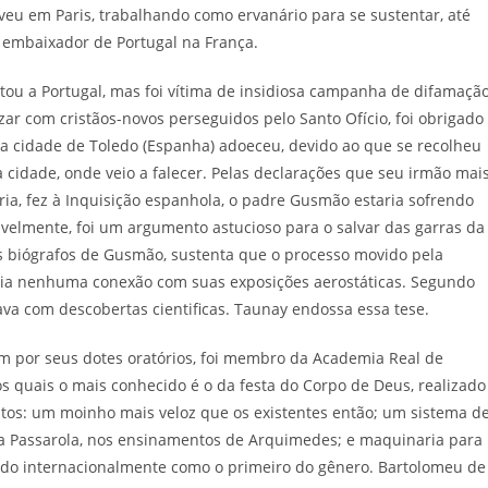
iveu em Paris, trabalhando como ervanário para se sustentar, até
 embaixador de Portugal na França.
ou a Portugal, mas foi vítima de insidiosa campanha de difamação
ar com cristãos-novos perseguidos pelo Santo Ofício, foi obrigado
la cidade de Toledo (Espanha) adoeceu, devido ao que se recolheu
 cidade, onde veio a falecer. Pelas declarações que seu irmão mai
ria, fez à Inquisição espanhola, o padre Gusmão estaria sofrendo
avelmente, foi um argumento astucioso para o salvar das garras da
os biógrafos de Gusmão, sustenta que o processo movido pela
eria nenhuma conexão com suas exposições aerostáticas. Segundo
ava com descobertas cientificas. Taunay endossa essa tese.
por seus dotes oratórios, foi membro da Academia Real de
os quais o mais conhecido é o da festa do Corpo de Deus, realizado
os: um moinho mais veloz que os existentes então; um sistema d
ria Passarola, nos ensinamentos de Arquimedes; e maquinaria para
ecido internacionalmente como o primeiro do gênero. Bartolomeu de