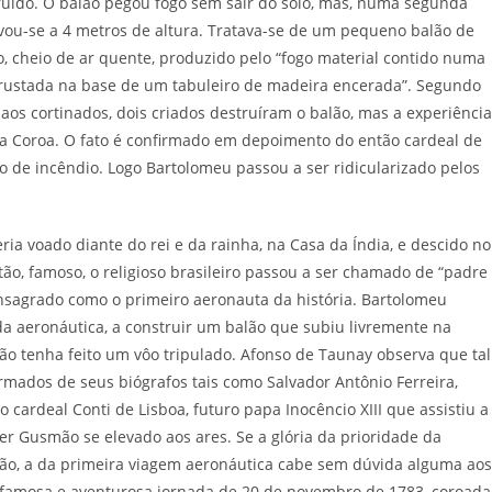
ruído. O balão pegou fogo sem sair do solo, mas, numa segunda
vou-se a 4 metros de altura. Tratava-se de um pequeno balão de
, cheio de ar quente, produzido pelo “fogo material contido numa
ncrustada na base de um tabuleiro de madeira encerada”. Segundo
aos cortinados, dois criados destruíram o balão, mas a experiência
 a Coroa. O fato é confirmado em depoimento do então cardeal de
sco de incêndio. Logo Bartolomeu passou a ser ridicularizado pelos
eria voado diante do rei e da rainha, na Casa da Índia, e descido no
ntão, famoso, o religioso brasileiro passou a ser chamado de “padre
nsagrado como o primeiro aeronauta da história. Bartolomeu
da aeronáutica, a construir um balão que subiu livremente na
lão tenha feito um vôo tripulado. Afonso de Taunay observa que tal
mados de seus biógrafos tais como Salvador Antônio Ferreira,
o cardeal Conti de Lisboa, futuro papa Inocêncio XIII que assistiu a
r Gusmão se elevado aos ares. Se a glória da prioridade da
ão, a da primeira viagem aeronáutica cabe sem dúvida alguma aos
a famosa e aventurosa jornada de 20 de novembro de 1783, coroada