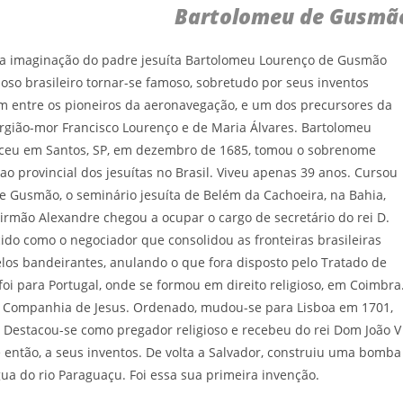
Bartolomeu de Gusmã
 a imaginação do padre jesuíta Bartolomeu Lourenço de Gusmão
ioso brasileiro tornar-se famoso, sobretudo por seus inventos
 entre os pioneiros da aeronavegação, e um dos precursores da
rurgião-mor Francisco Lourenço e de Maria Álvares. Bartolomeu
eu em Santos, SP, em dezembro de 1685, tomou o sobrenome
rovincial dos jesuítas no Brasil. Viveu apenas 39 anos. Cursou
e Gusmão, o seminário jesuíta de Belém da Cachoeira, na Bahia,
irmão Alexandre chegou a ocupar o cargo de secretário do rei D.
ido como o negociador que consolidou as fronteiras brasileiras
los bandeirantes, anulando o que fora disposto pelo Tratado de
foi para Portugal, onde se formou em direito religioso, em Coimbra
 Companhia de Jesus. Ordenado, mudou-se para Lisboa em 1701,
. Destacou-se como pregador religioso e recebeu do rei Dom João V
e então, a seus inventos. De volta a Salvador, construiu uma bomba
ua do rio Paraguaçu. Foi essa sua primeira invenção.