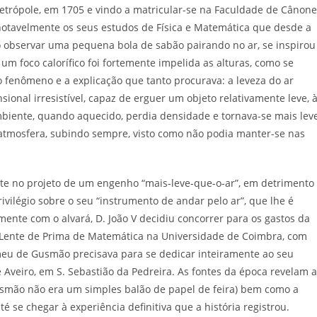
etrópole, em 1705 e vindo a matricular-se na Faculdade de Cânone
notavelmente os seus estudos de Física e Matemática que desde a
o observar uma pequena bola de sabão pairando no ar, se inspirou
m foco calorífico foi fortemente impelida as alturas, como se
fenômeno e a explicação que tanto procurava: a leveza do ar
sional irresistível, capaz de erguer um objeto relativamente leve, 
biente, quando aquecido, perdia densidade e tornava-se mais lev
tmosfera, subindo sempre, visto como não podia manter-se nas
te no projeto de um engenho “mais-leve-que-o-ar”, em detrimento
rivilégio sobre o seu “instrumento de andar pelo ar”, que lhe é
mente com o alvará, D. João V decidiu concorrer para os gastos da
 Lente de Prima de Matemática na Universidade de Coimbra, com
omeu de Gusmão precisava para se dedicar inteiramente ao seu
 Aveiro, em S. Sebastião da Pedreira. As fontes da época revelam a
usmão não era um simples balão de papel de feira) bem como a
é se chegar à experiência definitiva que a história registrou.