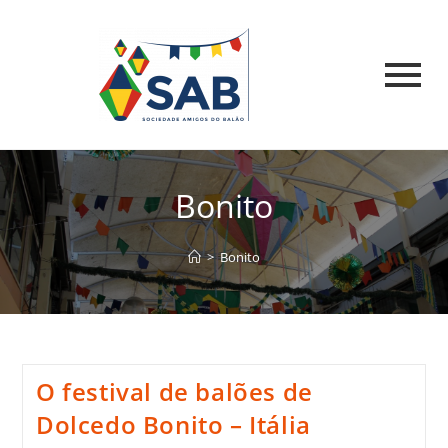
Bonito
>
Bonito
O festival de balões de
Dolcedo Bonito – Itália