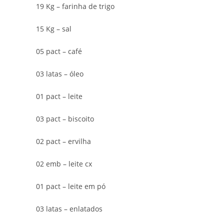
19 Kg – farinha de trigo
15 Kg – sal
05 pact – café
03 latas – óleo
01 pact – leite
03 pact – biscoito
02 pact – ervilha
02 emb – leite cx
01 pact – leite em pó
03 latas – enlatados