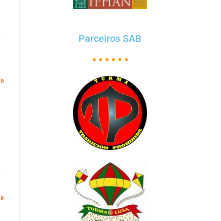
Parceiros SAB
ER
ER