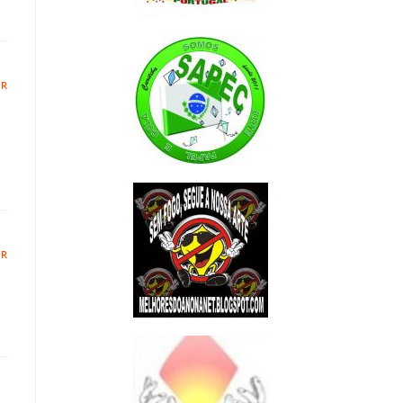
ER
ER