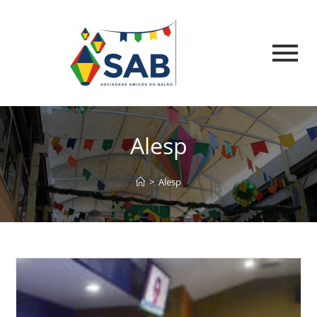
Alesp
>
Alesp