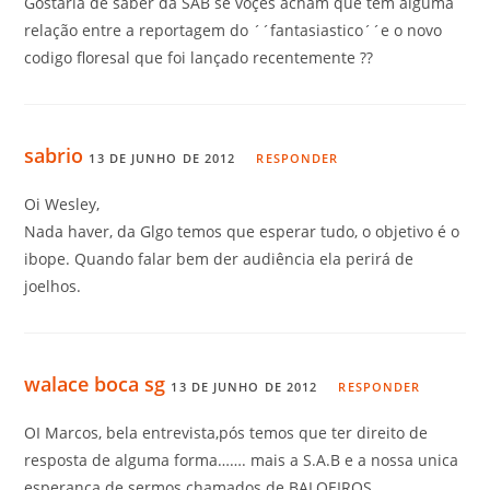
Gostaria de saber da SAB se voçes acham que tem alguma
relação entre a reportagem do ´´fantasiastico´´e o novo
codigo floresal que foi lançado recentemente ??
sabrio
13 DE JUNHO DE 2012
RESPONDER
Oi Wesley,
Nada haver, da Glgo temos que esperar tudo, o objetivo é o
ibope. Quando falar bem der audiência ela perirá de
joelhos.
walace boca sg
13 DE JUNHO DE 2012
RESPONDER
OI Marcos, bela entrevista,pós temos que ter direito de
resposta de alguma forma……. mais a S.A.B e a nossa unica
esperança de sermos chamados de BALOEIROS………..