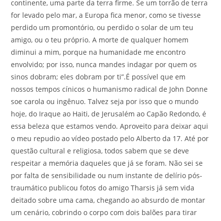
continente, uma parte da terra firme. Se um torrão de terra
for levado pelo mar, a Europa fica menor, como se tivesse
perdido um promontório, ou perdido o solar de um teu
amigo, ou o teu próprio. A morte de qualquer homem
diminui a mim, porque na humanidade me encontro
envolvido; por isso, nunca mandes indagar por quem os
sinos dobram; eles dobram por ti”.É possível que em
nossos tempos cínicos o humanismo radical de John Donne
soe carola ou ingênuo. Talvez seja por isso que o mundo
hoje, do Iraque ao Haiti, de Jerusalém ao Capão Redondo, é
essa beleza que estamos vendo. Aproveito para deixar aqui
o meu repudio ao vídeo postado pelo Alberto da 17. Até por
questão cultural e religiosa, todos sabem que se deve
respeitar a memória daqueles que já se foram. Não sei se
por falta de sensibilidade ou num instante de delírio pós-
traumático publicou fotos do amigo Tharsis já sem vida
deitado sobre uma cama, chegando ao absurdo de montar
um cenário, cobrindo o corpo com dois balões para tirar